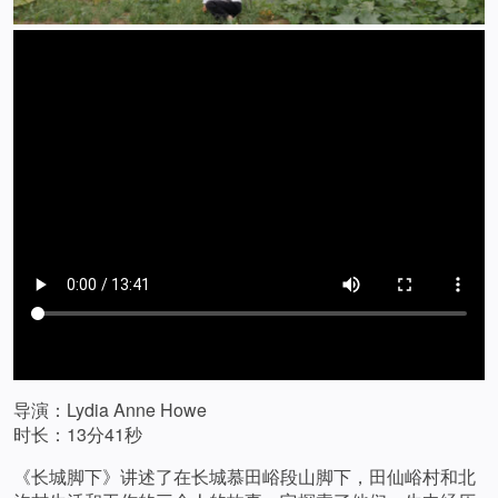
导演：Lydia Anne Howe
时长：13分41秒
《长城脚下》讲述了在长城慕田峪段山脚下，田仙峪村和北