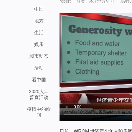
robert
分类：
环球地方新闻
阅读(3
中国
地方
生活
娱乐
城市动态
活动
看中国
2020人口
普查活动
疫情中的瞬
间
日前，WRCM 世济青少年交响