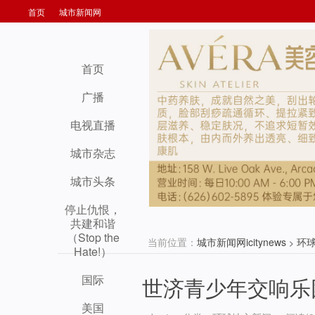
首页
城市新闻网
首页
广播
电视直播
城市杂志
城市头条
停止仇恨，
共建和谐
（Stop the
当前位置：
城市新闻网icitynews
环
>
Hate!）
国际
世济青少年交响乐
美国