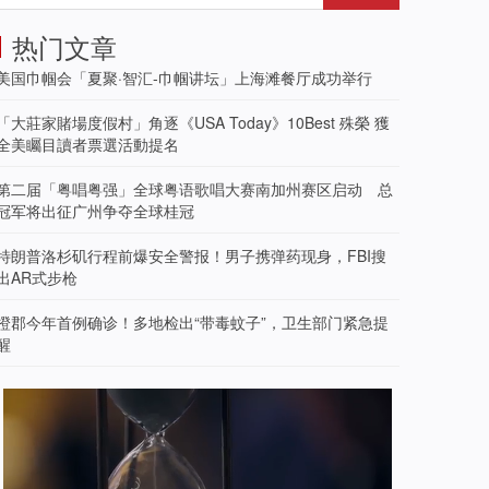
热门文章
美国巾帼会「夏聚·智汇-巾帼讲坛」上海滩餐厅成功举行
「大莊家賭場度假村」角逐《USA Today》10Best 殊榮 獲
全美矚目讀者票選活動提名
第二届「粤唱粤强」全球粤语歌唱大赛南加州赛区启动 总
冠军将出征广州争夺全球桂冠
特朗普洛杉矶行程前爆安全警报！男子携弹药现身，FBI搜
出AR式步枪
橙郡今年首例确诊！多地检出“带毒蚊子”，卫生部门紧急提
醒