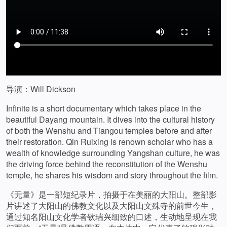
导演：Will Dickson
Infinite is a short documentary which takes place in the
beautiful Dayang mountain. It dives into the cultural history
of both the Wenshu and Tiangou temples before and after
their restoration. Qin Ruixing is renown scholar who has a
wealth of knowledge surrounding Yangshan culture, he was
the driving force behind the reconstitution of the Wenshu
temple, he shares his wisdom and story throughout the film.
《无量》是一部短纪录片，拍摄于在美丽的大阳山。整部影
片讲述了大阳山的佛教文化以及大阳山文殊寺的前世今生，
通过知名阳山文化学者钦瑞兴细致的口述，生动地呈现在我