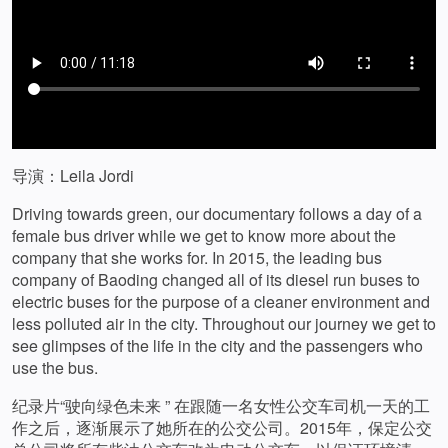
导演：Leila Jordi
Driving towards green, our documentary follows a day of a
female bus driver while we get to know more about the
company that she works for. In 2015, the leading bus
company of Baoding changed all of its diesel run buses to
electric buses for the purpose of a cleaner environment and
less polluted air in the city. Throughout our journey we get to
see glimpses of the life in the city and the passengers who
use the bus.
纪录片“驶向绿色未来 ” 在跟随一名女性公交车司机一天的工
作之后，逐渐展示了她所在的公交公司。2015年，保定公交