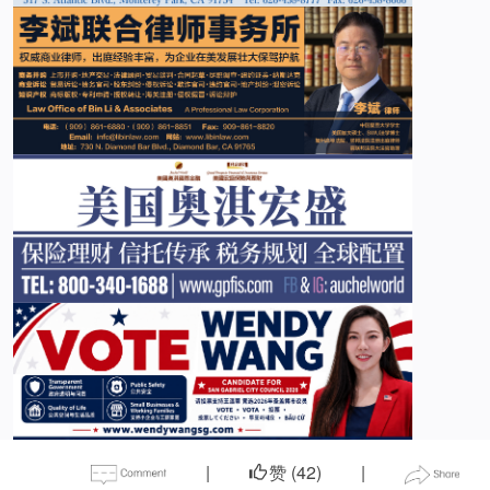
|
赞 (
42
)
|
-->