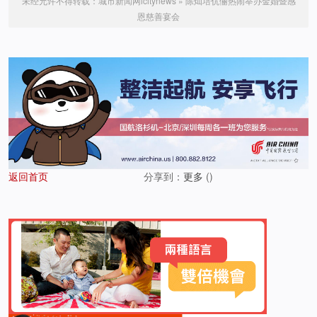
未经允许不得转载：
城市新闻网icitynews
»
陈灿培伉俪热闹举办金婚暨感
恩慈善宴会
返回首页
分享到：
更多
(
)