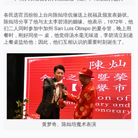
各民选官员纷纷上台向陈灿培伉俪送上祝福及颁发表扬状。
陈灿培分享了他与太太李碧清的姻缘。他表示，1972年，他
们二人同时参加中加州 San Luis Obispo 的夏令管，晚上用
餐时，刚好同坐一 桌，他觉得汤水毫无味道，李碧清立刻递
上餐桌盐给他；因此，他们互相认识的重要时刻诞生了。
黄梦奇、陈灿培魔术表演