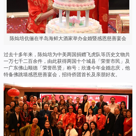
陈灿培伉俪在半岛海鲜大酒家举办金婚暨感恩慈善宴会
过去十多年来，陈灿培为中美两国捐赠飞虎队等历史文物共
一万七千二百余件，由此获得两国十个城县「荣誉市民」及
一广东佛山顺德「荣誉邑贤」称号；欣逢今年金婚志庆，他
特备佛跳墙感恩慈善宴会，招待侨团首长及亲朋好友。