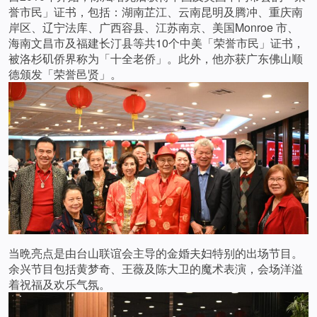
誉市民」证书，包括：湖南芷江、云南昆明及腾冲、重庆南
岸区、辽宁法库、广西容县、江苏南京、美国Monroe 市、
海南文昌市及福建长汀县等共10个中美「荣誉市民」证书，
被洛杉矶侨界称为「十全老侨」。此外，他亦获广东佛山顺
德颁发「荣誉邑贤」。
当晩亮点是由台山联谊会主导的金婚夫妇特别的出场节目。
余兴节目包括黄梦奇、王薇及陈大卫的魔术表演，会场洋溢
着祝福及欢乐气氛。