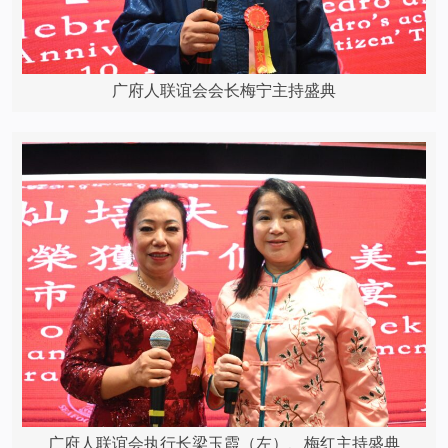
广府人联谊会会长梅宁主持盛典
广府人联谊会执行长梁玉霞（左）、梅红主持盛典