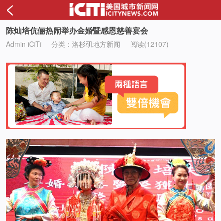
<
陈灿培伉俪热闹举办金婚暨感恩慈善宴会
Admin iCiTi
分类：
洛杉矶地方新闻
阅读(12107)