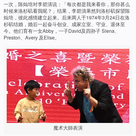
一次，陈灿培对李碧清说：「每次都是我来看你，那你甚么
时候来洛杉矶看我呢？」结果，李碧清果然到洛杉矶探望陈
灿培，彼此感情建立起来。后来两人于1974年3月24日在洛
杉矶结婚，婚后一起奋斗创业、成家立室、守业、退休至
今。他们育有一女Abby，一子David及四孙子 Siena、
Preston、Avery 及Elise。
魔术大師表演