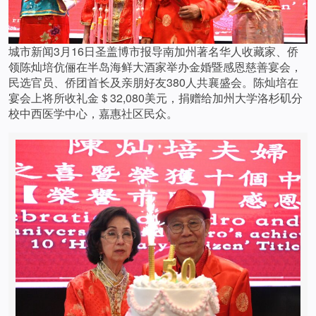
城市新闻3月16日圣盖博市报导南加州著名华人收藏家、侨
领陈灿培伉俪在半岛海鲜大酒家举办金婚暨感恩慈善宴会，
民选官员、侨团首长及亲朋好友380人共襄盛会。陈灿培在
宴会上将所收礼金＄32,080美元，捐赠给加州大学洛杉矶分
校中西医学中心，嘉惠社区民众。