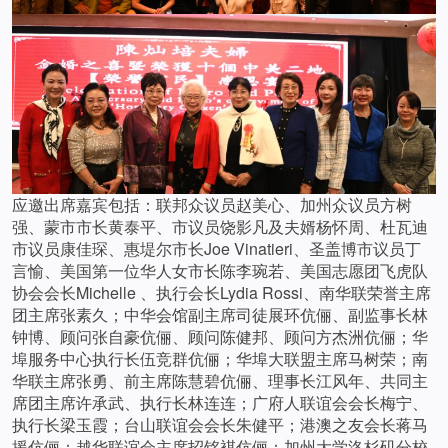
应邀出席嘉宾包括：联邦众议员赵美心、加州众议员方树
强、蒙市市长黄泰平、市议员饶影凡及夫婿杨怀周、杜瓦迪
市议员康佳琛、惠堤尔市长Joe Vinatieri、圣盖博市议员丁
言愉、美国第一位华人女市长陈李琬若、美国志愿团飞虎队
协会会长Michelle 、执行会长Lydia Rossi、南华联荣誉主席
团主席张素久；中华会馆副主席司徒展环伉俪、副监事长林
钟博、顾问张自豪伉俪、顾问陈健邦、顾问方杰洲伉俪；华
埠服务中心执行长伍竞群伉俪；华埠大联盟主席马树荣；南
华联主席张勇、前主席陈慧碧伉俪、理事长江风年、共同主
席团主席许承武、执行长林连连；广府人联谊会会长梅宁、
执行长梁玉霞；台山联谊会会长朱健平；港澳之友会长蒋马
援伉俪；越华联谊会主席招铭褀伉俪；加州大学洛杉矶分校