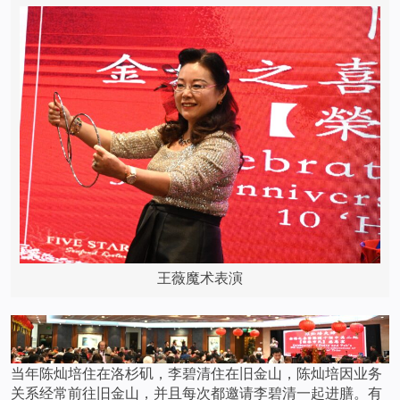
王薇魔术表演
当年陈灿培住在洛杉矶，李碧清住在旧金山，陈灿培因业务
关系经常前往旧金山，并且每次都邀请李碧清一起进膳。有