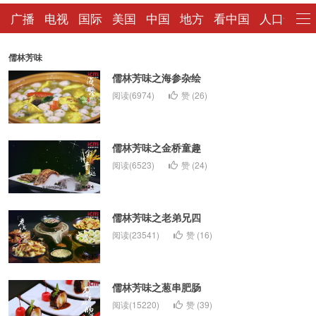
广播
电视
国际
美国
中国
地方
看中国
人口普查
儒林芳味
儒林芳味之海参杂绘
阅读(6974)
赞 (
26
)
儒林芳味之金桥童趣
阅读(6523)
赞 (
24
)
儒林芳味之老弟兄四
阅读(23541)
赞 (
16
)
儒林芳味之葱串肥肠
阅读(15220)
赞 (
39
)