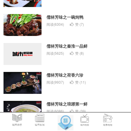
儒林芳味之一碗炖鸭
阅读(6304)
赞 (
7
)
儒林芳味之秦淮一品鲜
阅读(5625)
赞 (
8
)
儒林芳味之荷香六珍
阅读(9937)
赞 (
11
)
儒林芳味之琅琊第一鲜
阅读(6086)
赞 (
39
)